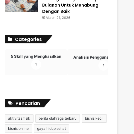
Bulanan Untuk Menabung
Dengan Baik
March 21, 2026
Categories
5 Skill yang Menghasilkan
Analisis Penggunaan Teknologi
1
1
Pencarian
aktivitas fisik
berita olahraga terbaru
bisnis kecil
bisnis online
gaya hidup sehat