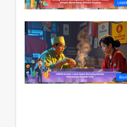
UMK
Bisn