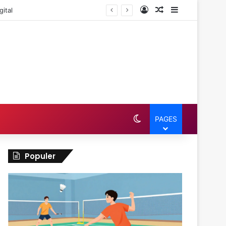
Log In
Random Article
Sidebar
ital
Switch skin
PAGES
Populer