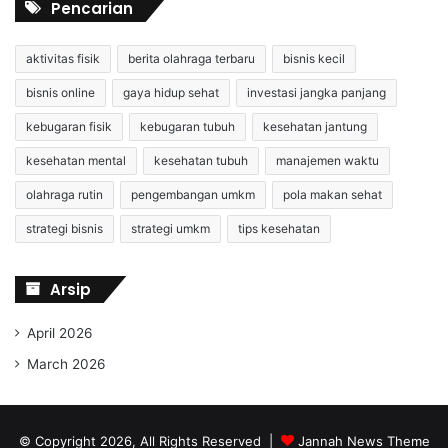
Pencarian
aktivitas fisik
berita olahraga terbaru
bisnis kecil
bisnis online
gaya hidup sehat
investasi jangka panjang
kebugaran fisik
kebugaran tubuh
kesehatan jantung
kesehatan mental
kesehatan tubuh
manajemen waktu
olahraga rutin
pengembangan umkm
pola makan sehat
strategi bisnis
strategi umkm
tips kesehatan
Arsip
April 2026
March 2026
© Copyright 2026, All Rights Reserved |
Jannah News Theme