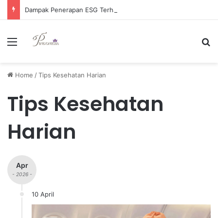
Dampak Penerapan ESG Terhadap Kebijakan Manajemen Keuangan Perusahaan di Masa Depan
Menu
Se
Home
/
Tips Kesehatan Harian
Tips Kesehatan
Harian
Apr
- 2026 -
10 April