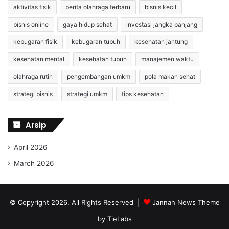
aktivitas fisik
berita olahraga terbaru
bisnis kecil
bisnis online
gaya hidup sehat
investasi jangka panjang
kebugaran fisik
kebugaran tubuh
kesehatan jantung
kesehatan mental
kesehatan tubuh
manajemen waktu
olahraga rutin
pengembangan umkm
pola makan sehat
strategi bisnis
strategi umkm
tips kesehatan
Arsip
April 2026
March 2026
© Copyright 2026, All Rights Reserved |
Jannah News Theme
by TieLabs